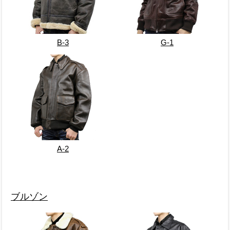
B-3
G-1
A-2
ブルゾン