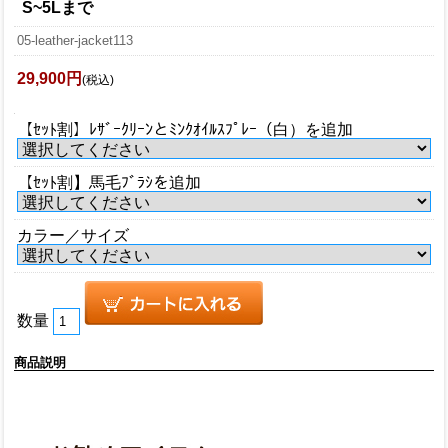
S~5Lまで
05-leather-jacket113
29,900円
(税込)
【ｾｯﾄ割】ﾚｻﾞｰｸﾘｰﾝとﾐﾝｸｵｲﾙｽﾌﾟﾚｰ（白）を追加
【ｾｯﾄ割】馬毛ﾌﾞﾗｼを追加
カラー／サイズ
数量
商品説明