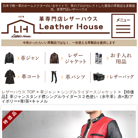
日本で唯一革のホームドクターのいるサイトで、革のプロがセレクトした最良の革製品を多数販
売。革専門店レザーハウス
今良かったらいい革製品ではなく、一生使える革製品を提供します
レザーハウス TOP
>
革ジャン
>
シングルライダースジャケット
> 【特価
品】革ジャンスタンド襟シングルライダース２色使い（水牛革）赤×黒/ア
イボリー×青/茶×キャメル