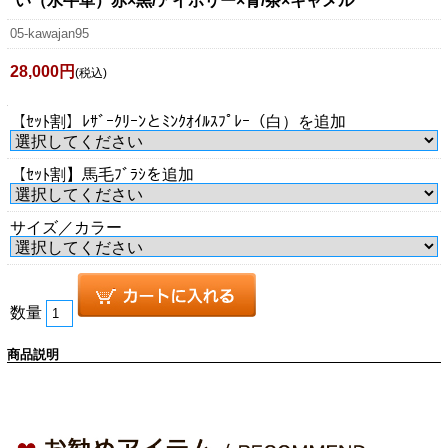
い（水牛革）赤×黒/アイボリー×青/茶×キャメル
05-kawajan95
28,000円
(税込)
【ｾｯﾄ割】ﾚｻﾞｰｸﾘｰﾝとﾐﾝｸｵｲﾙｽﾌﾟﾚｰ（白）を追加
【ｾｯﾄ割】馬毛ﾌﾞﾗｼを追加
サイズ／カラー
数量
商品説明