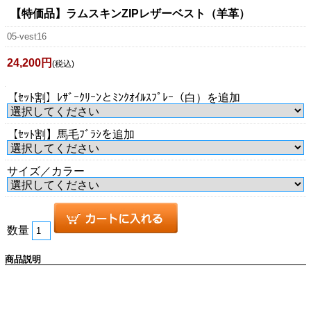
【特価品】ラムスキンZIPレザーベスト（羊革）
05-vest16
24,200円
(税込)
【ｾｯﾄ割】ﾚｻﾞｰｸﾘｰﾝとﾐﾝｸｵｲﾙｽﾌﾟﾚｰ（白）を追加
【ｾｯﾄ割】馬毛ﾌﾞﾗｼを追加
サイズ／カラー
数量
商品説明