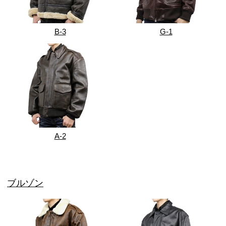
B-3
G-1
A-2
ブルゾン