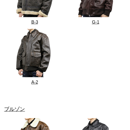
B-3
G-1
A-2
ブルゾン