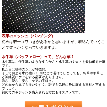
表革のメッシュ（パンチング）
初めは若干ゴワつきがあるかと思いますが、着込んでいくこ
とで柔らかくなっていきますよ。
水牛革（バッファロー）って、どんな革？
水牛革は、仔牛革のような柔らかさと成牛革の丈夫さを兼ね備えた革
です。
見た目は独特のシボが特徴的。
そして何より水に強い！ 雨などで濡れてしまっても、馬革や羊革ほ
ど神経質にケアをする必要がありません。
強さ、硬さ、安さ、ケアの手軽さ。
どの面から見ても扱いやすく、誰でも気軽に身に纏える素材と言える
でしょう。
初めての革ジャンを購入される方にもオススメです。