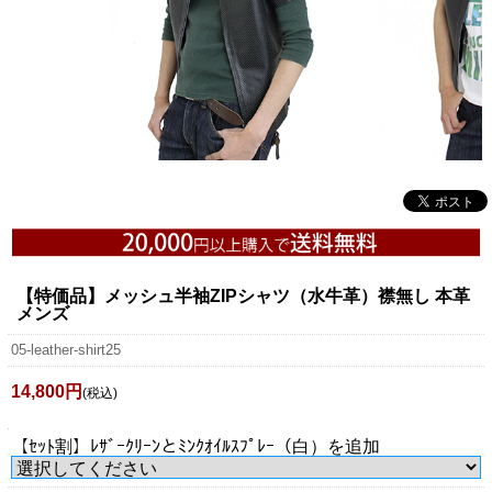
【特価品】メッシュ半袖ZIPシャツ（水牛革）襟無し 本革
メンズ
05-leather-shirt25
14,800円
(税込)
【ｾｯﾄ割】ﾚｻﾞｰｸﾘｰﾝとﾐﾝｸｵｲﾙｽﾌﾟﾚｰ（白）を追加