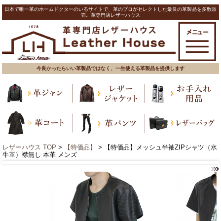
日本で唯一革のホームドクターのいるサイトで、革のプロがセレクトした最良の革製品を多数販
売。革専門店レザーハウス
今良かったらいい革製品ではなく、一生使える革製品を提供します
レザーハウス TOP
>
【特価品】
> 【特価品】メッシュ半袖ZIPシャツ（水
牛革）襟無し 本革 メンズ