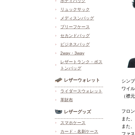
ボディバッグ
リュックサック
メディスンバッグ
ブリーフケース
セカンドバッグ
ビジネスバッグ
2way・3way
レザートランク・ボス
トンバッグ
レザーウォレット
シンプ
ワイル
ライダースウォレット
（襟元
革財布
フロン
レザーグッズ
また、
スマホケース
また、
カード・名刺ケース
ファス