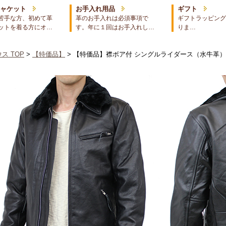
ジャケット
お手入れ用品
ギフト
苦手な方、初めて革
革のお手入れは必須事項で
ギフトラッピング
ットを着る方にオ…
す。年に１回はお手入れし…
りま…
ス TOP
>
【特価品】
> 【特価品】襟ボア付 シングルライダース（水牛革）