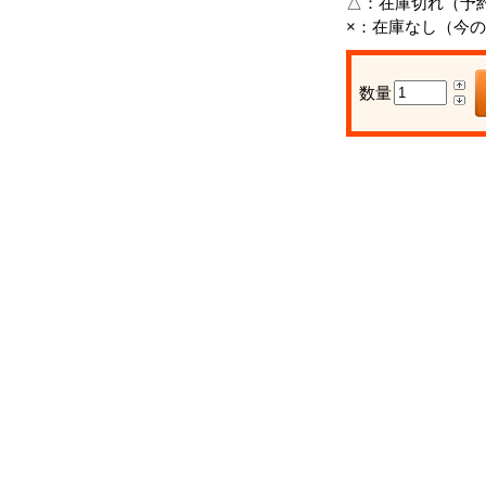
△：
在庫切れ（予
×：
在庫なし（今の
数量