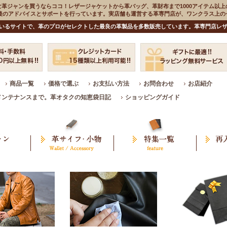
な革ジャンを買うならココ！レザージャケットから革バッグ、革財布まで1000アイテム以上
入後のアドバイスとサポートを行っています。実店舗も運営する革専門店が、ワンクラス上
いるサイトで、革のプロがセレクトした最良の革製品を多数販売しています。革専門店レザ
商品一覧
価格で選ぶ
お支払い方法
お問合わせ
お店紹介
メンテナンスまで。革オタクの知恵袋日記
ショッピングガイド