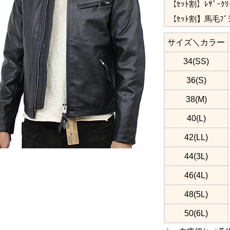
【ｾｯﾄ割】ﾚｻﾞｰｸ
【ｾｯﾄ割】馬毛ﾌﾞ
サイズ＼カラー
34(SS)
36(S)
38(M)
40(L)
42(LL)
44(3L)
46(4L)
48(5L)
50(6L)