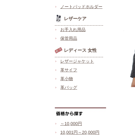
ノートパッドホルダー
レザーケア
お手入れ用品
保管用品
レディース 女性
レザージャケット
革サイフ
革小物
革バッグ
～10,000円
10,001円～20,000円