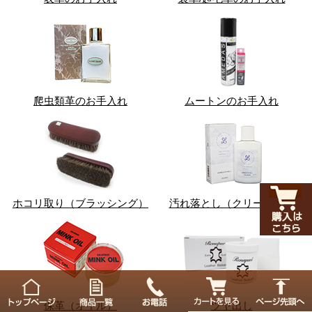
爬虫類革のお手入れ
ムートンのお手入れ
ホコリ取り（ブラッシング）
汚れ落とし（クリーナー）
保革（オイル）
ツヤ出し