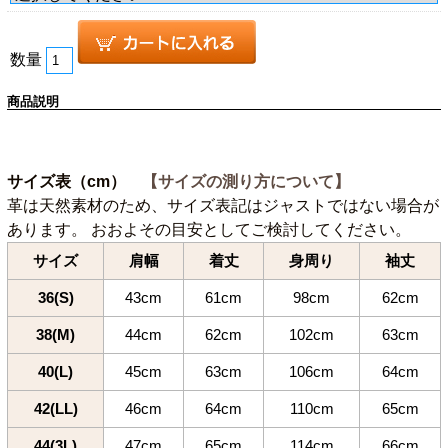
数量
商品説明
サイズ表（cm）
【サイズの測り方について】
革は天然素材のため、サイズ表記はジャストではない場合が
あります。 おおよその目安としてご検討してください。
サイズ
肩幅
着丈
身周り
袖丈
36(S)
43cm
61cm
98cm
62cm
38(M)
44cm
62cm
102cm
63cm
40(L)
45cm
63cm
106cm
64cm
42(LL)
46cm
64cm
110cm
65cm
44(3L)
47cm
65cm
114cm
66cm