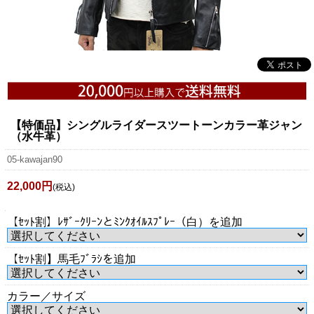
【特価品】シングルライダースツートーンカラー革ジャン
（水牛革）
05-kawajan90
22,000円
(税込)
【ｾｯﾄ割】ﾚｻﾞｰｸﾘｰﾝとﾐﾝｸｵｲﾙｽﾌﾟﾚｰ（白）を追加
【ｾｯﾄ割】馬毛ﾌﾞﾗｼを追加
カラー／サイズ