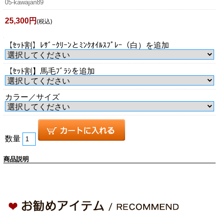
05-kawajan89
25,300円
(税込)
【ｾｯﾄ割】ﾚｻﾞｰｸﾘｰﾝとﾐﾝｸｵｲﾙｽﾌﾟﾚｰ（白）を追加
【ｾｯﾄ割】馬毛ﾌﾞﾗｼを追加
カラー／サイズ
数量
商品説明