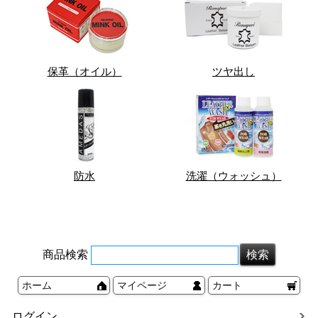
保革（オイル）
ツヤ出し
防水
洗濯（ウォッシュ）
商品検索
ホーム
マイページ
カート
ログイン