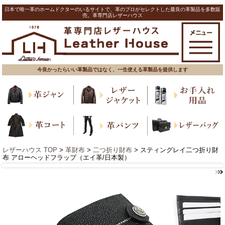
日本で唯一革のホームドクターのいるサイトで、革のプロがセレクトした最良の革製品を多数販
売。革専門店レザーハウス
今良かったらいい革製品ではなく、一生使える革製品を提供します
レザーハウス TOP
>
革財布
>
二つ折り財布
> スティングレイ二つ折り財
布 アローヘッドフラップ（エイ革/日本製）