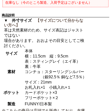
在庫なし（今のところ製造、入荷予定はございません）
商品説明
▼ 外寸サイズ
【サイズについて分からな
い方へ】
革は天然素材のため、サイズ表記はジャスト
ではない
場合があります。 おおよその目安としてご検
討ください。
本体
サイズ
横：11.5cm 縦：9.5cm
表：スティングレイ（エイ革）
裏：牛革
素材
コンチョ：スターリングシルバー
（銀92.5％ 銅など7.5％）
サイズ：21mm
お札入れ×1 小銭入れ×１
ポケット
カードポケット×3
フリーポケット×２
製造
FUNNY/日本製
※こちらの商品は店頭でも販売しており、在庫