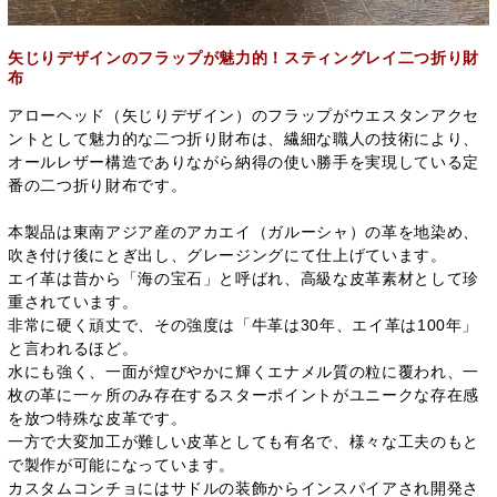
矢じりデザインのフラップが魅力的！スティングレイ二つ折り財
布
アローヘッド（矢じりデザイン）のフラップがウエスタンアクセ
ントとして魅力的な二つ折り財布は、繊細な職人の技術により、
オールレザー構造でありながら納得の使い勝手を実現している定
番の二つ折り財布です。
本製品は東南アジア産のアカエイ（ガルーシャ）の革を地染め、
吹き付け後にとぎ出し、グレージングにて仕上げています。
エイ革は昔から「海の宝石」と呼ばれ、高級な皮革素材として珍
重されています。
非常に硬く頑丈で、その強度は「牛革は30年、エイ革は100年」
と言われるほど。
水にも強く、一面が煌びやかに輝くエナメル質の粒に覆われ、一
枚の革に一ヶ所のみ存在するスターポイントがユニークな存在感
を放つ特殊な皮革です。
一方で大変加工が難しい皮革としても有名で、様々な工夫のもと
で製作が可能になっています。
カスタムコンチョにはサドルの装飾からインスパイアされ開発さ