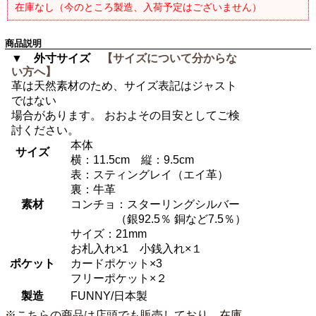
在庫なし（今のところ製造、入荷予定はございません）
商品説明
▼ 外寸サイズ
【サイズについて分からな
い方へ】
革は天然素材のため、サイズ表記はジャスト
ではない
場合があります。 おおよその目安としてご検
討ください。
本体
サイズ
横：11.5cm 縦：9.5cm
表：スティングレイ（エイ革）
裏：牛革
素材
コンチョ：スターリングシルバー
（銀92.5％ 銅など7.5％）
サイズ：21mm
お札入れ×1 小銭入れ×１
ポケット
カードポケット×3
フリーポケット×２
製造
FUNNY/日本製
※こちらの商品は店頭でも販売しており、在庫