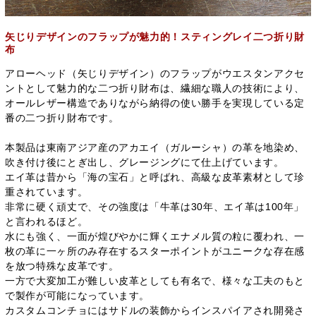
矢じりデザインのフラップが魅力的！スティングレイ二つ折り財
布
アローヘッド（矢じりデザイン）のフラップがウエスタンアクセ
ントとして魅力的な二つ折り財布は、繊細な職人の技術により、
オールレザー構造でありながら納得の使い勝手を実現している定
番の二つ折り財布です。
本製品は東南アジア産のアカエイ（ガルーシャ）の革を地染め、
吹き付け後にとぎ出し、グレージングにて仕上げています。
エイ革は昔から「海の宝石」と呼ばれ、高級な皮革素材として珍
重されています。
非常に硬く頑丈で、その強度は「牛革は30年、エイ革は100年」
と言われるほど。
水にも強く、一面が煌びやかに輝くエナメル質の粒に覆われ、一
枚の革に一ヶ所のみ存在するスターポイントがユニークな存在感
を放つ特殊な皮革です。
一方で大変加工が難しい皮革としても有名で、様々な工夫のもと
で製作が可能になっています。
カスタムコンチョにはサドルの装飾からインスパイアされ開発さ