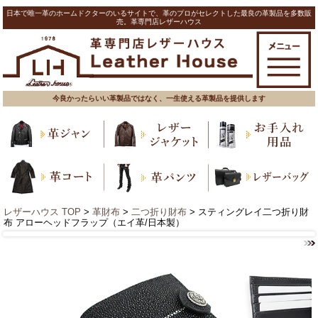
日本で唯一革のホームドクターのいるサイトで、革のプロがセレクトした最良の革製品を多数販
売。革専門店レザーハウス
今良かったらいい革製品ではなく、一生使える革製品を提供します
レザーハウス TOP
>
革財布
>
二つ折り財布
> スティングレイ二つ折り財
布 アローヘッドフラップ（エイ革/日本製）