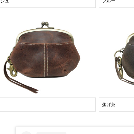
ージュ
ブルー
焦げ茶