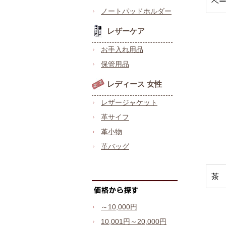
ベ
ノートパッドホルダー
レザーケア
お手入れ用品
保管用品
レディース 女性
レザージャケット
革サイフ
革小物
革バッグ
茶
～10,000円
10,001円～20,000円