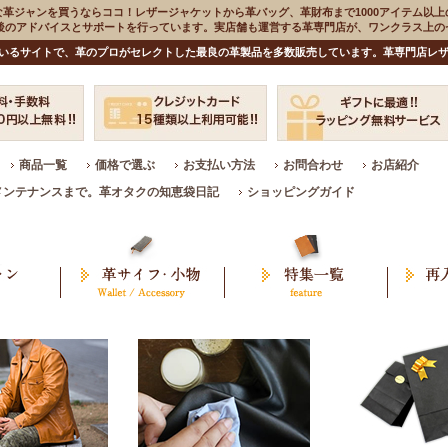
な革ジャンを買うならココ！レザージャケットから革バッグ、革財布まで1000アイテム以上
入後のアドバイスとサポートを行っています。実店舗も運営する革専門店が、ワンクラス上
いるサイトで、革のプロがセレクトした最良の革製品を多数販売しています。革専門店レザ
商品一覧
価格で選ぶ
お支払い方法
お問合わせ
お店紹介
メンテナンスまで。革オタクの知恵袋日記
ショッピングガイド