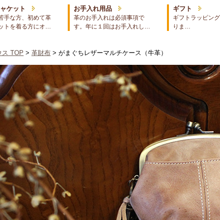
ジャケット
お手入れ用品
ギフト
苦手な方、初めて革
革のお手入れは必須事項で
ギフトラッピング
ットを着る方にオ…
す。年に１回はお手入れし…
りま…
ス TOP
>
革財布
> がまぐちレザーマルチケース（牛革）