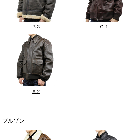
B-3
G-1
A-2
ブルゾン