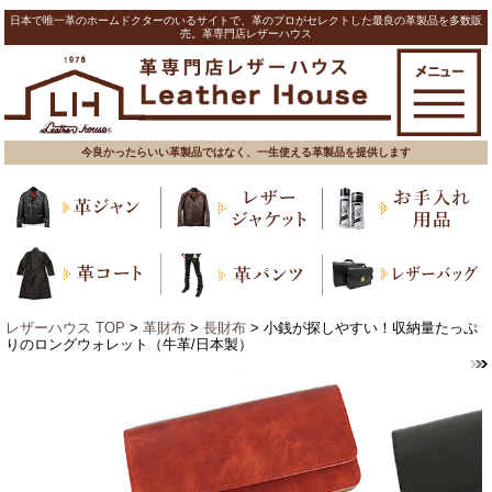
日本で唯一革のホームドクターのいるサイトで、革のプロがセレクトした最良の革製品を多数販
売。革専門店レザーハウス
今良かったらいい革製品ではなく、一生使える革製品を提供します
レザーハウス TOP
>
革財布
>
長財布
> 小銭が探しやすい！収納量たっぷ
りのロングウォレット（牛革/日本製）