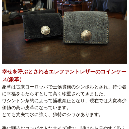
幸せを呼ぶとされるエレファントレザーのコインケー
ス(象革）
象革は古来ヨーロッパで王侯貴族のシンボルとされ、持つ者
に幸福をもたらすとして高く珍重されてきました。
ワシントン条約によって捕獲禁止となり、現在では大変稀少
価値の高い皮革になっています。
とても丈夫で水に強く、独特のシワがあります。
手に馴染むコンパクトなサイズ感で、開けたら見やすく取り