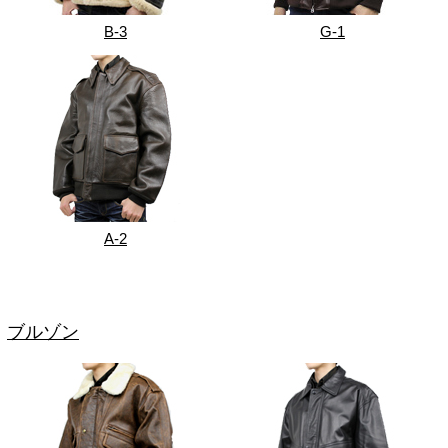
B-3
G-1
A-2
ブルゾン