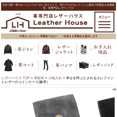
日本で唯一革のホームドクターのいるサイトで、革のプロがセレクトした最良の革製品を多数販
売。革専門店レザーハウス
今良かったらいい革製品ではなく、一生使える革製品を提供します
レザーハウス TOP
>
革財布
>
小銭入れ
> 幸せを呼ぶとされるエレファン
トレザーのコインケース(象革）