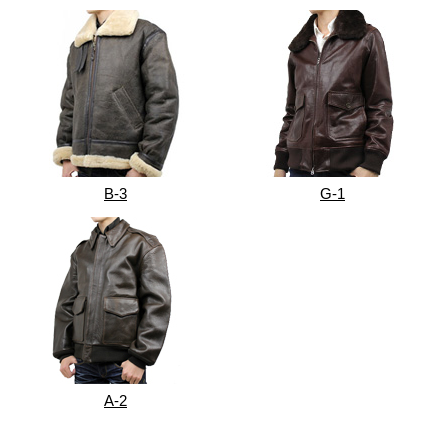
B-3
G-1
A-2