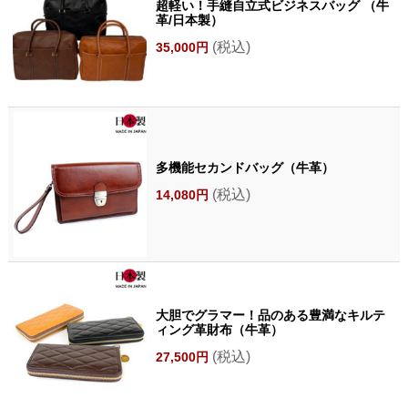
超軽い！手縫自立式ビジネスバッグ （牛
革/日本製）
(税込)
35,000円
多機能セカンドバッグ（牛革）
(税込)
14,080円
大胆でグラマー！品のある豊満なキルテ
ィング革財布（牛革）
(税込)
27,500円