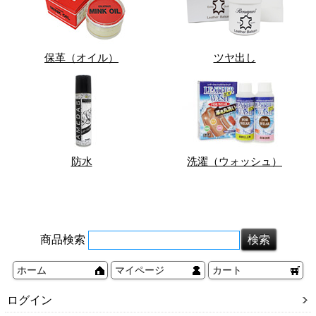
保革（オイル）
ツヤ出し
防水
洗濯（ウォッシュ）
商品検索
ホーム
マイページ
カート
ログイン