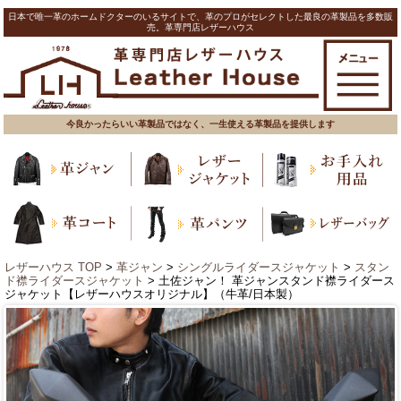
日本で唯一革のホームドクターのいるサイトで、革のプロがセレクトした最良の革製品を多数販
売。革専門店レザーハウス
今良かったらいい革製品ではなく、一生使える革製品を提供します
レザーハウス TOP
>
革ジャン
>
シングルライダースジャケット
>
スタン
ド襟ライダースジャケット
> 土佐ジャン！ 革ジャンスタンド襟ライダース
ジャケット【レザーハウスオリジナル】（牛革/日本製）