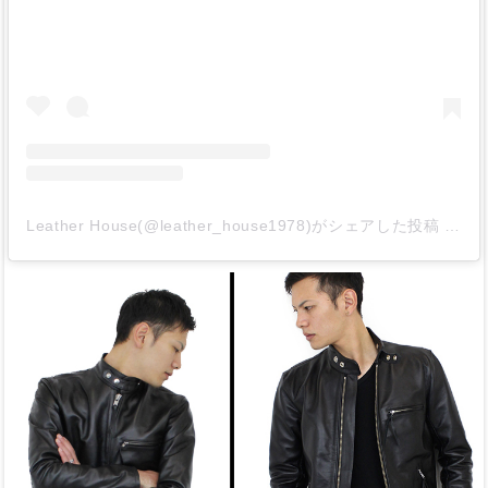
Leather House(@leather_house1978)がシェアした投稿
-
20