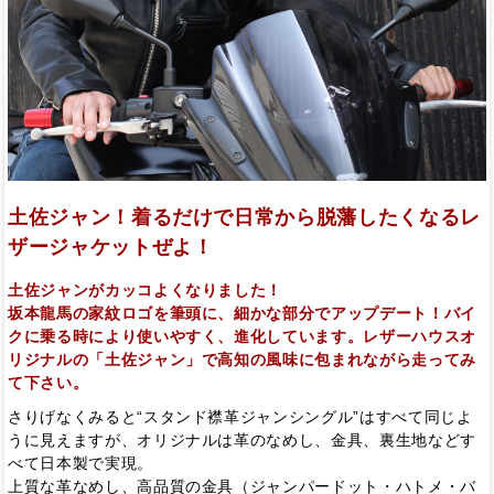
土佐ジャン！着るだけで日常から脱藩したくなるレ
ザージャケットぜよ！
土佐ジャンがカッコよくなりました！
坂本龍馬の家紋ロゴを筆頭に、細かな部分でアップデート！バイ
クに乗る時により使いやすく、進化しています。レザーハウスオ
リジナルの「土佐ジャン」で高知の風味に包まれながら走ってみ
て下さい。
さりげなくみると“スタンド襟革ジャンシングル”はすべて同じよ
うに見えますが、オリジナルは革のなめし、金具、裏生地などす
べて日本製で実現。
上質な革なめし、高品質の金具（ジャンパードット・ハトメ・バ