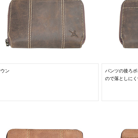
ラウン
パンツの後ろポ
ので落としにく