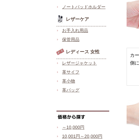
ノートパッドホルダー
レザーケア
お手入れ用品
保管用品
レディース 女性
カ
側に
レザージャケット
革サイフ
革小物
革バッグ
～10,000円
10,001円～20,000円