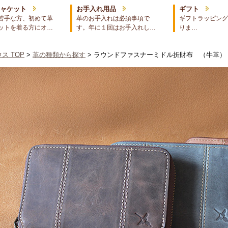
ジャケット
お手入れ用品
ギフト
苦手な方、初めて革
革のお手入れは必須事項で
ギフトラッピング
ットを着る方にオ…
す。年に１回はお手入れし…
りま…
ス TOP
>
革の種類から探す
> ラウンドファスナーミドル折財布 （牛革）