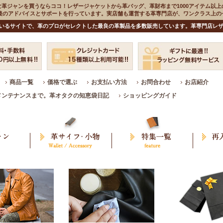
な革ジャンを買うならココ！レザージャケットから革バッグ、革財布まで1000アイテム以上
入後のアドバイスとサポートを行っています。実店舗も運営する革専門店が、ワンクラス上
いるサイトで、革のプロがセレクトした最良の革製品を多数販売しています。革専門店レザ
商品一覧
価格で選ぶ
お支払い方法
お問合わせ
お店紹介
メンテナンスまで。革オタクの知恵袋日記
ショッピングガイド