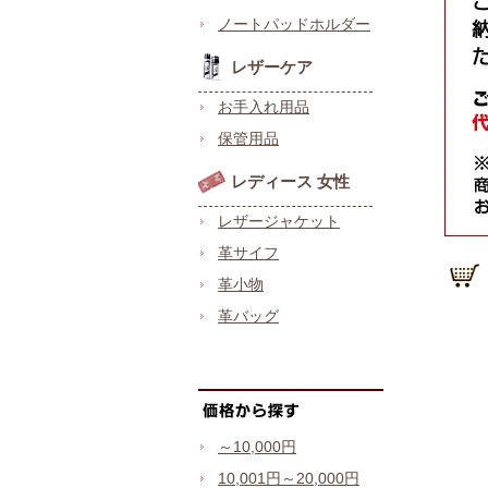
ノートパッドホルダー
レザーケア
お手入れ用品
保管用品
レディース 女性
レザージャケット
革サイフ
革小物
革バッグ
～10,000円
10,001円～20,000円