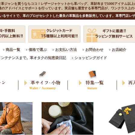
な革ジャンを買うならココ！レザージャケットから革バッグ、革財布まで1000アイテム以上
入後のアドバイスとサポートを行っています。実店舗も運営する革専門店が、ワンクラス上
いるサイトで、革のプロがセレクトした最良の革製品を多数販売しています。革専門店レザ
商品一覧
価格で選ぶ
お支払い方法
お問合わせ
お店紹介
メンテナンスまで。革オタクの知恵袋日記
ショッピングガイド