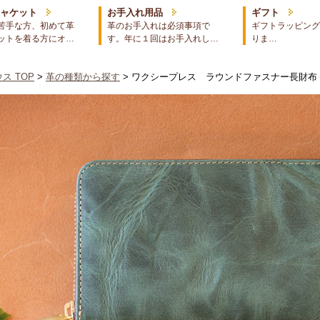
ジャケット
お手入れ用品
ギフト
苦手な方、初めて革
革のお手入れは必須事項で
ギフトラッピング
ットを着る方にオ…
す。年に１回はお手入れし…
りま…
ス TOP
>
革の種類から探す
> ワクシープレス ラウンドファスナー長財布