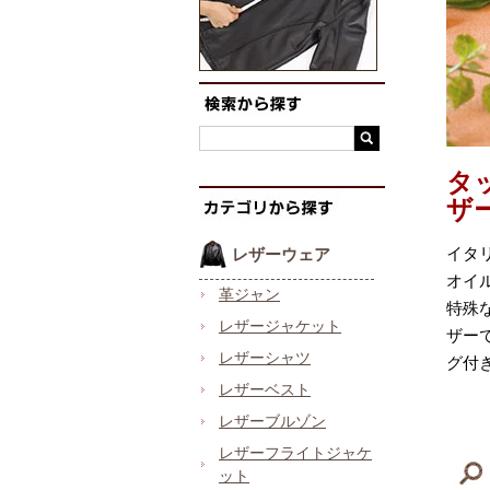
タ
ザ
イタ
レザーウェア
オイ
革ジャン
特殊
レザージャケット
ザー
レザーシャツ
グ付
レザーベスト
レザーブルゾン
レザーフライトジャケ
ット