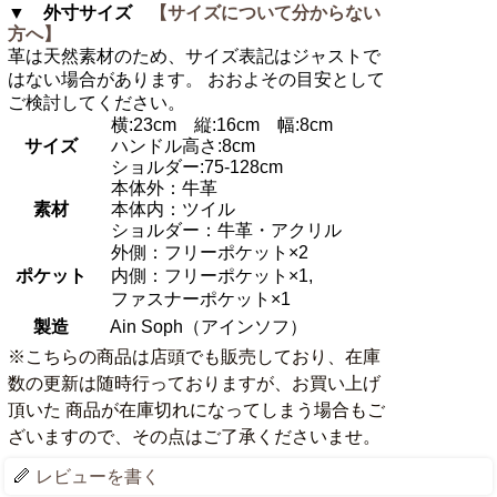
▼ 外寸サイズ
【サイズについて分からない
方へ】
革は天然素材のため、サイズ表記はジャストで
はない場合があります。 おおよその目安として
ご検討してください。
横:23cm 縦:16cm 幅:8cm
サイズ
ハンドル高さ:8cm
ショルダー:75-128cm
本体外：牛革
素材
本体内：ツイル
ショルダー：牛革・アクリル
外側：フリーポケット×2
ポケット
内側：フリーポケット×1,
ファスナーポケット×1
製造
Ain Soph（アインソフ）
※こちらの商品は店頭でも販売しており、在庫
数の更新は随時行っておりますが、お買い上げ
頂いた 商品が在庫切れになってしまう場合もご
ざいますので、その点はご了承くださいませ。
レビューを書く