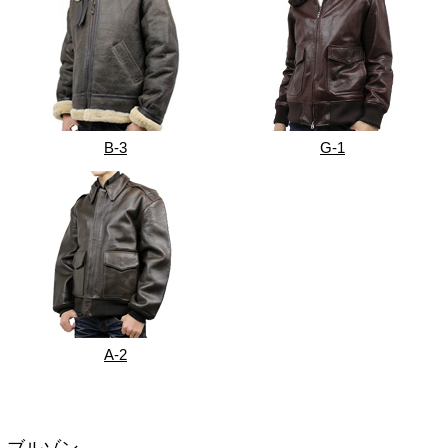
B-3
G-1
A-2