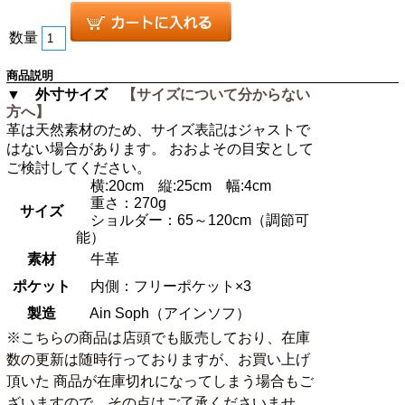
数量
商品説明
▼ 外寸サイズ
【サイズについて分からない
方へ】
革は天然素材のため、サイズ表記はジャストで
はない場合があります。 おおよその目安として
ご検討してください。
横:20cm 縦:25cm 幅:4cm
重さ：270g
サイズ
ショルダー：65～120cm（調節可
能）
素材
牛革
ポケット
内側：フリーポケット×3
製造
Ain Soph（アインソフ）
※こちらの商品は店頭でも販売しており、在庫
数の更新は随時行っておりますが、お買い上げ
頂いた 商品が在庫切れになってしまう場合もご
ざいますので、その点はご了承くださいませ。