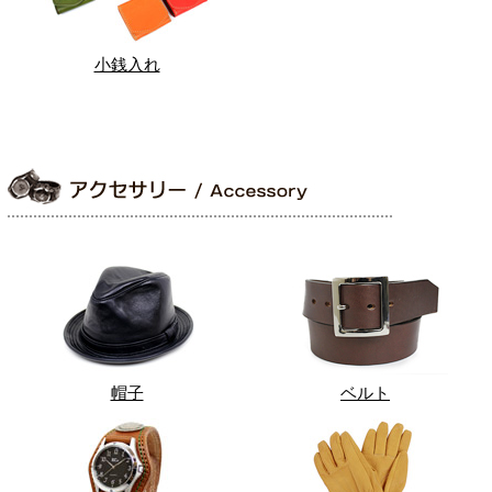
小銭入れ
帽子
ベルト