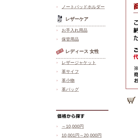
ノートパッドホルダー
レザーケア
お手入れ用品
保管用品
レディース 女性
レザージャケット
革サイフ
革小物
革バッグ
～10,000円
10,001円～20,000円