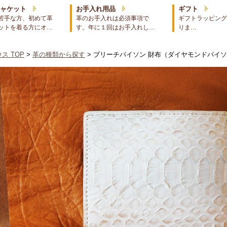
ジャケット
お手入れ用品
ギフト
苦手な方、初めて革
革のお手入れは必須事項で
ギフトラッピング
ットを着る方にオ…
す。年に１回はお手入れし…
りま…
ス TOP
>
革の種類から探す
> ブリーチパイソン 財布（ダイヤモンドパイ