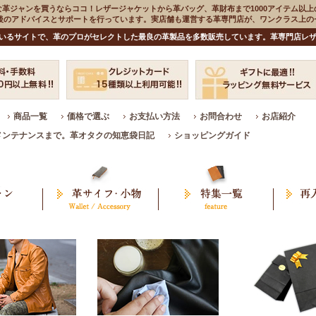
な革ジャンを買うならココ！レザージャケットから革バッグ、革財布まで1000アイテム以上
入後のアドバイスとサポートを行っています。実店舗も運営する革専門店が、ワンクラス上
いるサイトで、革のプロがセレクトした最良の革製品を多数販売しています。革専門店レザ
商品一覧
価格で選ぶ
お支払い方法
お問合わせ
お店紹介
メンテナンスまで。革オタクの知恵袋日記
ショッピングガイド