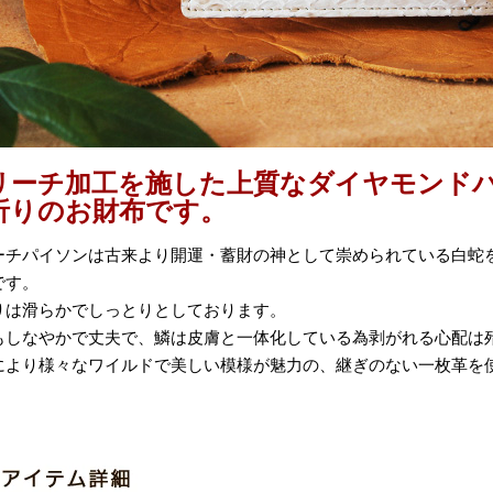
リーチ加工を施した上質なダイヤモンド
折りのお財布です。
ーチパイソンは古来より開運・蓄財の神として崇められている白蛇
です。
りは滑らかでしっとりとしております。
もしなやかで丈夫で、鱗は皮膚と一体化している為剥がれる心配は
により様々なワイルドで美しい模様が魅力の、継ぎのない一枚革を