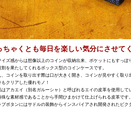
っちゃくとも毎日を楽しい気分にさせて
サイズ感からは想像以上のコインが収納出来、ポケットにもすっぽ
役割を果たしてくれるボックス型のコインケースです。
ん、コインを取り出す際は口が大きく開き、コインが見やすく取り
件もクリアした優れモノ！
品はアカエイ（別名ガルーシャ）と呼ばれるエイの皮革を使用して
特殊な素材感であることから手間ひまかけて仕上げられる皮革です
ップボタンにはサドルの装飾からインスパイアされ開発されたビクタ