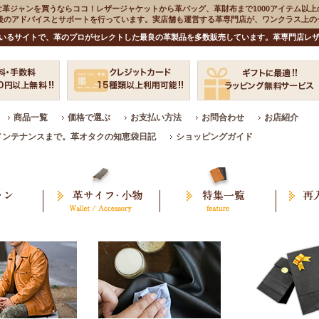
な革ジャンを買うならココ！レザージャケットから革バッグ、革財布まで1000アイテム以上
入後のアドバイスとサポートを行っています。実店舗も運営する革専門店が、ワンクラス上
いるサイトで、革のプロがセレクトした最良の革製品を多数販売しています。革専門店レザ
商品一覧
価格で選ぶ
お支払い方法
お問合わせ
お店紹介
メンテナンスまで。革オタクの知恵袋日記
ショッピングガイド