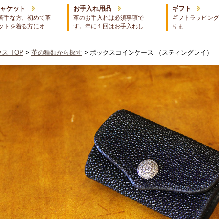
ジャケット
お手入れ用品
ギフト
苦手な方、初めて革
革のお手入れは必須事項で
ギフトラッピング
ットを着る方にオ…
す。年に１回はお手入れし…
りま…
ス TOP
>
革の種類から探す
> ボックスコインケース （スティングレイ）