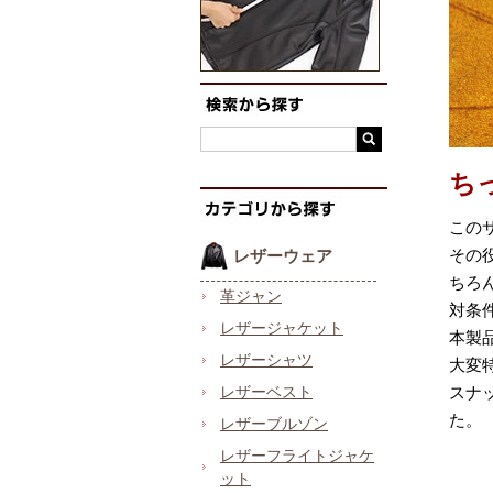
ち
この
その
レザーウェア
ちろ
革ジャン
対条
レザージャケット
本製
レザーシャツ
大変
レザーベスト
スナ
た。
レザーブルゾン
レザーフライトジャケ
ット