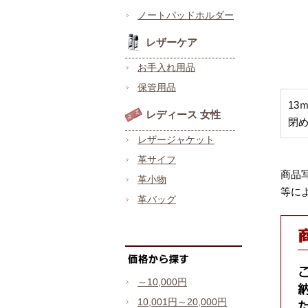
ノートパッドホルダー
レザーケア
お手入れ用品
保管用品
13
レディース 女性
閉
レザージャケット
革サイフ
商品
革小物
等に
革バッグ
～10,000円
10,001円～20,000円