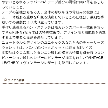
やすいとされるジッパーの布テープ部分の両端に細い革をあしら
っていること。
テープの補強はもちろん、全体の形状を保つ骨組みの役割に加
え、一体感ある重厚な印象を演出しているこの仕様は、繊細な手
縫いでの縫製により成り立っています。
手作り感溢れるハンドステッチはモカシンのパーキー技術を培っ
てきたFUNNYならではの特殊技術で、デザイン性と機能性を両立
する上で重要な役割を果たしています。
ニュートラルなデザインのユニセックスなこちらのチャーリーズ
ウォレットは、パンツのバックポケットに納まるSサイズ
本製品はクロム鞣しとタンニン鞣しの双方の特徴を併せ持つコン
ビネーション鞣しのレザーにビンテージ加工を施した"VINTAGE
LEATHER"（ヴィンテージレザー）を使用しています。