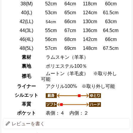
38(M)
52cm
64cm
118cm
60cm
40(L)
53cm
65cm
124cm
61.5cm
42(LL)
66cm
130cm
63cm
54cm
44(3L)
55cm
67cm
136cm
64.5cm
46(4L)
56cm
68cm
142cm
66cm
48(5L)
57cm
69cm
148cm
67.5cm
素材
ラムスキン（羊革）
裏地
ポリエステル100％
ムートン（羊毛皮） ※取り外し
襟毛
可能
ライナー
アクリル100% ※取り外し可能
シルエット
革質
ポケット
表側：４ 内側：２
レビューを書く