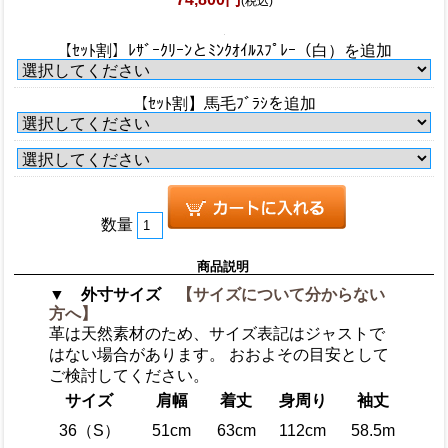
(税込)
【ｾｯﾄ割】ﾚｻﾞｰｸﾘｰﾝとﾐﾝｸｵｲﾙｽﾌﾟﾚｰ（白）を追加
【ｾｯﾄ割】馬毛ﾌﾞﾗｼを追加
数量
商品説明
▼ 外寸サイズ
【サイズについて分からない
方へ】
革は天然素材のため、サイズ表記はジャストで
はない場合があります。 おおよその目安として
ご検討してください。
サイズ
肩幅
着丈
身周り
袖丈
36（S）
51cm
63cm
112cm
58.5m