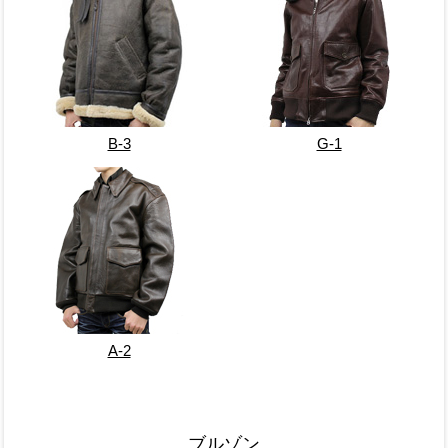
B-3
G-1
A-2
ブルゾン