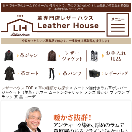
日本で唯一革のホームドクターのいるサイトで、革のプロがセレクトした最良の革製品を多数販
売。革専門店レザーハウス
今良かったらいい革製品ではなく、一生使える革製品を提供します
レザーハウス TOP
>
革の種類から探す
> ムートン襟付きラム革ボンバー
ジャケット（羊革）ボマー ムートンジャケット メンズ 暖かい ブラウン ブ
ラック 茶 黒 コーデ