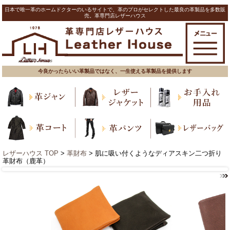
日本で唯一革のホームドクターのいるサイトで、革のプロがセレクトした最良の革製品を多数販
売。革専門店レザーハウス
今良かったらいい革製品ではなく、一生使える革製品を提供します
レザーハウス TOP
>
革財布
> 肌に吸い付くようなディアスキン二つ折り
革財布（鹿革）