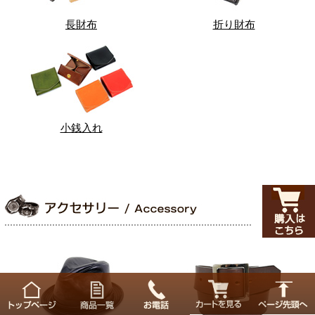
長財布
折り財布
小銭入れ