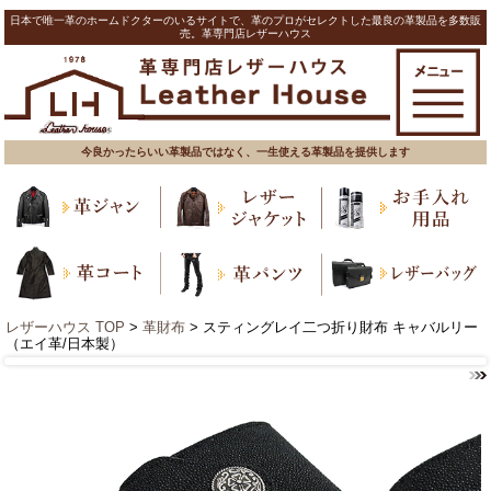
日本で唯一革のホームドクターのいるサイトで、革のプロがセレクトした最良の革製品を多数販
売。革専門店レザーハウス
今良かったらいい革製品ではなく、一生使える革製品を提供します
レザーハウス TOP
>
革財布
> スティングレイ二つ折り財布 キャバルリー
（エイ革/日本製）