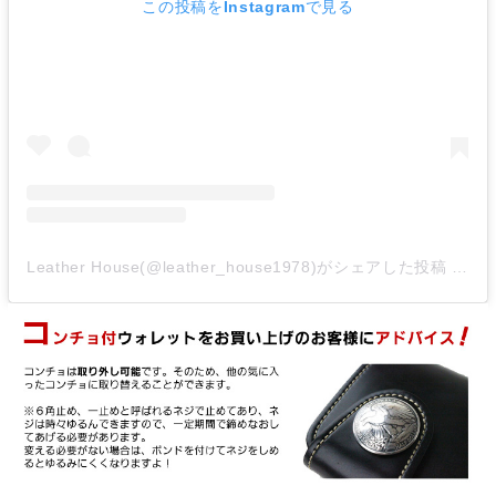
この投稿をInstagramで見る
Leather House(@leather_house1978)がシェアした投稿
-
20