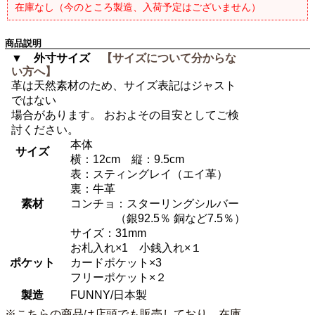
在庫なし（今のところ製造、入荷予定はございません）
商品説明
▼ 外寸サイズ
【サイズについて分からな
い方へ】
革は天然素材のため、サイズ表記はジャスト
ではない
場合があります。 おおよその目安としてご検
討ください。
本体
サイズ
横：12cm 縦：9.5cm
表：スティングレイ（エイ革）
裏：牛革
素材
コンチョ：スターリングシルバー
（銀92.5％ 銅など7.5％）
サイズ：31mm
お札入れ×1 小銭入れ×１
ポケット
カードポケット×3
フリーポケット×２
製造
FUNNY/日本製
※こちらの商品は店頭でも販売しており、在庫