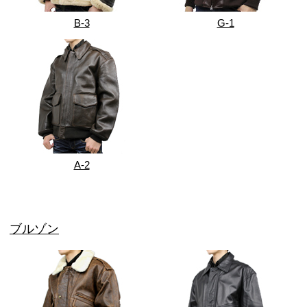
B-3
G-1
A-2
ブルゾン