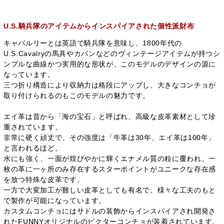
U.S.騎兵隊のアイテムからインスパイアされた個性派財布
キャバルリーとは英語で騎兵隊を意味し、1800年代の
U.S.Cavalryの馬具やカバンなどのヴィンテージアイテムが持つシ
ンプルな曲線かつ実用的な形状が、このモデルのデザインの源に
なっています。
三つ折り構造により収納力は格段にアップし、大きなコンチョが
取り付けられるのもこのモデルの魅力です。
エイ革は昔から「海の宝石」と呼ばれ、高級な皮革素材として珍
重されています。
非常に硬く頑丈で、その強度は「牛革は30年、エイ革は100年」
と言われるほど。
水にも強く、一面が煌びやかに輝くエナメル質の粒に覆われ、一
枚の革に一ヶ所のみ存在するスターポイントがユニークな存在感
を放つ特殊な皮革です。
一方で大変加工が難しい皮革としても有名で、様々な工夫のもと
で製作が可能になっています。
カスタムコンチョにはサドルの装飾からインスパイアされ開発さ
れたFUNNYオリジナルのビクターコンチョが装着されています。