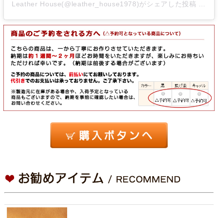
Leather House(@leather_house1978)がシェアした投稿
-
20