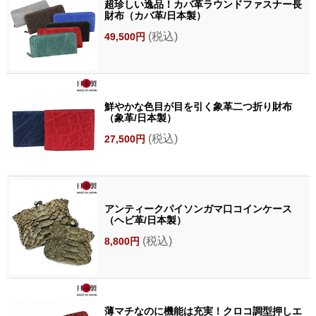
超珍しい逸品！カバ革ラウンドファスナー長
財布（カバ革/日本製）
(税込)
49,500円
鮮やかな色目が目を引く象革二つ折り財布
（象革/日本製）
(税込)
27,500円
アンティークパイソンガマ口コインケース
（ヘビ革/日本製）
(税込)
8,800円
薄マチなのに機能は充実！クロコ調型押しエ