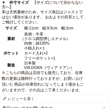
▼ 外寸サイズ
【サイズについて分からない
方へ】
革は天然素材のため、サイズ表記はジャストで
はない場合があります。 おおよその目安として
ご検討してください。
サイズ
横:11cm 縦:9.5cm 幅:2cm
表側：牛革
素材
（クロコ調型押しエナメル）
内側：綿100%
小銭入れ×１
ポケット
カード入れ×2
フリーポケット×1
日本製
製造
VIA DOAN（ヴィア ドアン）
※こちらの商品は店頭でも販売しており、在庫
数の更新は随時行っておりますが、お買い上げ
頂いた 商品が在庫切れになってしまう場合もご
ざいますので、その点はご了承くださいませ。
レビューを書く