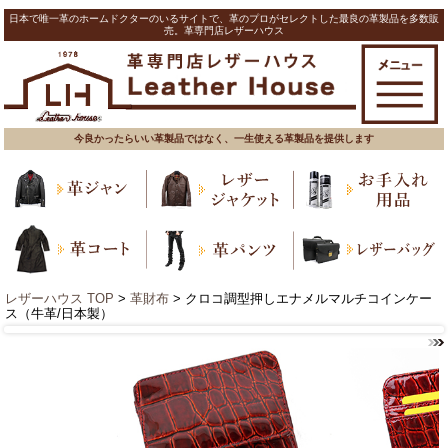
日本で唯一革のホームドクターのいるサイトで、革のプロがセレクトした最良の革製品を多数販
売。革専門店レザーハウス
今良かったらいい革製品ではなく、一生使える革製品を提供します
レザーハウス TOP
>
革財布
> クロコ調型押しエナメルマルチコインケー
ス（牛革/日本製）