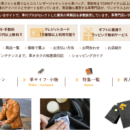
な革ジャンを買うならココ！レザージャケットから革バッグ、革財布まで1000アイテム以上
入後のアドバイスとサポートを行っています。実店舗も運営する革専門店が、ワンクラス上
いるサイトで、革のプロがセレクトした最良の革製品を多数販売しています。革専門店レザ
商品一覧
価格で選ぶ
お支払い方法
お問合わせ
お店紹介
メンテナンスまで。革オタクの知恵袋日記
ショッピングガイド