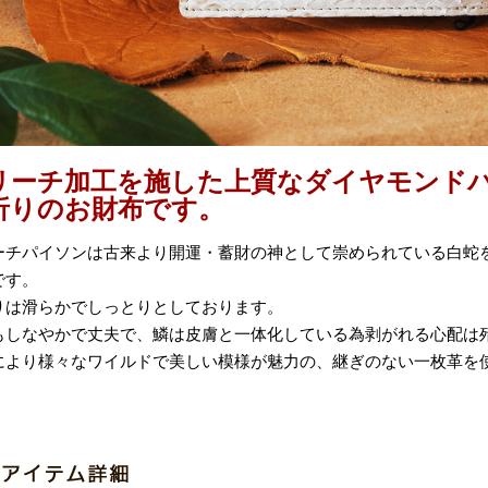
リーチ加工を施した上質なダイヤモンド
折りのお財布です。
ーチパイソンは古来より開運・蓄財の神として崇められている白蛇
です。
りは滑らかでしっとりとしております。
もしなやかで丈夫で、鱗は皮膚と一体化している為剥がれる心配は
により様々なワイルドで美しい模様が魅力の、継ぎのない一枚革を