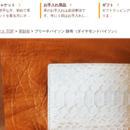
ジャケット
お手入れ用品
ギフト
苦手な方、初めて革
革のお手入れは必須事項で
ギフトラッピング
ットを着る方にオ…
す。年に１回はお手入れし…
りま…
ス TOP
>
革財布
> ブリーチパイソン 財布（ダイヤモンドパイソン）