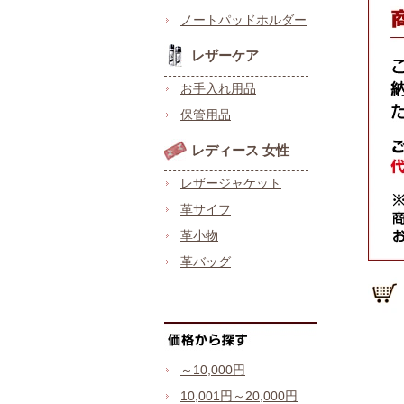
ノートパッドホルダー
レザーケア
お手入れ用品
保管用品
レディース 女性
レザージャケット
革サイフ
革小物
革バッグ
～10,000円
10,001円～20,000円