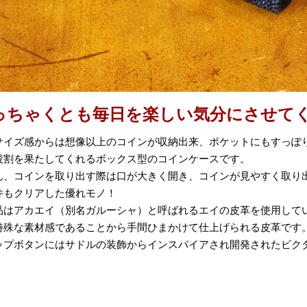
っちゃくとも毎日を楽しい気分にさせて
サイズ感からは想像以上のコインが収納出来、ポケットにもすっぽ
役割を果たしてくれるボックス型のコインケースです。
ん、コインを取り出す際は口が大きく開き、コインが見やすく取り
件もクリアした優れモノ！
品はアカエイ（別名ガルーシャ）と呼ばれるエイの皮革を使用して
特殊な素材感であることから手間ひまかけて仕上げられる皮革です
ップボタンにはサドルの装飾からインスパイアされ開発されたビクタ