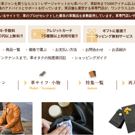
な革ジャンを買うならココ！レザージャケットから革バッグ、革財布まで1000アイテム以上
入後のアドバイスとサポートを行っています。実店舗も運営する革専門店が、ワンクラス上
いるサイトで、革のプロがセレクトした最良の革製品を多数販売しています。革専門店レザ
商品一覧
価格で選ぶ
お支払い方法
お問合わせ
お店紹介
メンテナンスまで。革オタクの知恵袋日記
ショッピングガイド