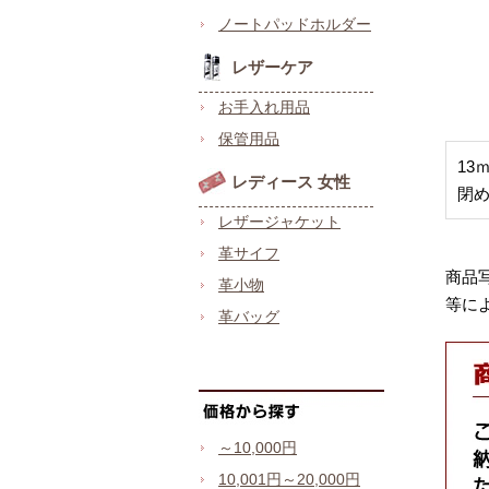
ノートパッドホルダー
レザーケア
お手入れ用品
保管用品
13
レディース 女性
閉
レザージャケット
革サイフ
商品
革小物
等に
革バッグ
～10,000円
10,001円～20,000円