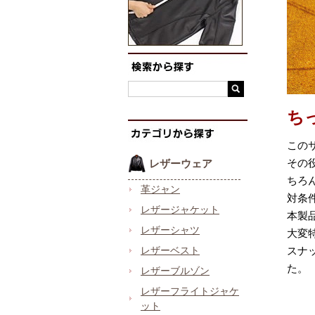
ち
この
その
レザーウェア
ちろ
革ジャン
対条
レザージャケット
本製
レザーシャツ
大変
レザーベスト
スナ
た。
レザーブルゾン
レザーフライトジャケ
ット