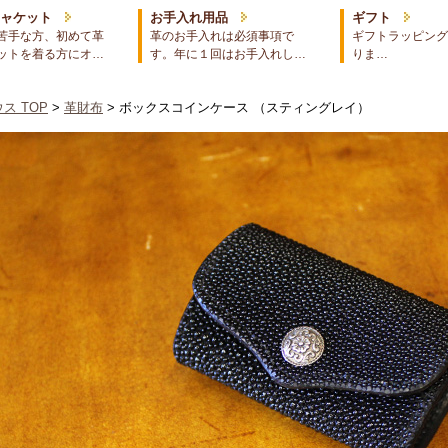
ジャケット
お手入れ用品
ギフト
苦手な方、初めて革
革のお手入れは必須事項で
ギフトラッピング
ットを着る方にオ…
す。年に１回はお手入れし…
りま…
ス TOP
>
革財布
> ボックスコインケース （スティングレイ）