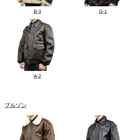
B-3
G-1
A-2
ブルゾン