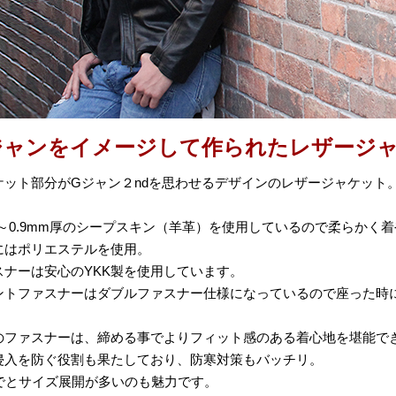
ジャンをイメージして作られたレザージ
ケット部分がGジャン２ndを思わせるデザインのレザージャケット
.8～0.9mm厚のシープスキン（羊革）を使用しているので柔らかく
にはポリエステルを使用。
スナーは安心のYKK製を使用しています。
ントファスナーはダブルファスナー仕様になっているので座った時
のファスナーは、締める事でよりフィット感のある着心地を堪能で
侵入を防ぐ役割も果たしており、防寒対策もバッチリ。
までとサイズ展開が多いのも魅力です。