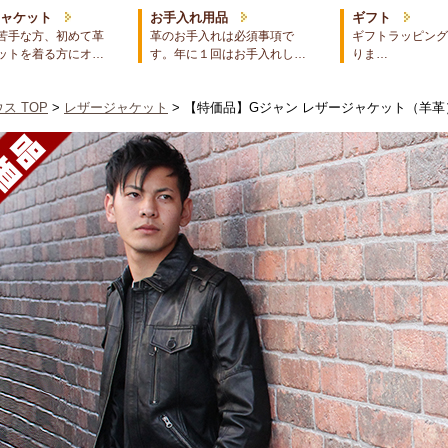
ジャケット
お手入れ用品
ギフト
苦手な方、初めて革
革のお手入れは必須事項で
ギフトラッピング
ットを着る方にオ…
す。年に１回はお手入れし…
りま…
ス TOP
>
レザージャケット
> 【特価品】Gジャン レザージャケット（羊革）