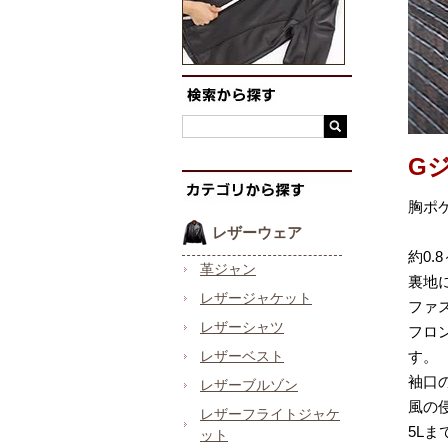
G
胸ポ
レザーウェア
約0
革ジャン
裏地
レザージャケット
ファ
レザーシャツ
フロ
レザーベスト
す。
袖口
レザーブルゾン
風の
レザーフライトジャケ
5L
ット