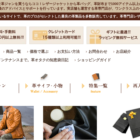
な革ジャンを買うならココ！レザージャケットから革バッグ、革財布まで1000アイテム以上
入後のアドバイスとサポートを行っています。実店舗も運営する革専門店が、ワンクラス上
いるサイトで、革のプロがセレクトした最良の革製品を多数販売しています。革専門店レザ
商品一覧
価格で選ぶ
お支払い方法
お問合わせ
お店紹介
メンテナンスまで。革オタクの知恵袋日記
ショッピングガイド