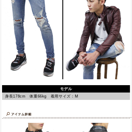
モデル
身長178cm 体重66kg 着用サイズ：M