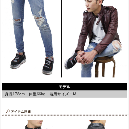
モデル
身長178cm 体重66kg 着用サイズ：M