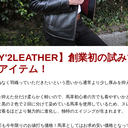
Y'2LEATHER】創業初の試
アイテム！
ねなく羽織っていただきたいという思いから通常より少し厚みを抑
を抑えた分だけ柔らかく軽いので、馬革初心者の方でも着やすいか
と黒の２色で２回に分けて染めている馬革を使用しているため、ス
ば着るほどより魅力的に進化し、独特のエイジングが生まれます。
ICEも今年限りのお値打ち価格！馬革としてはお求め安い価格となっ