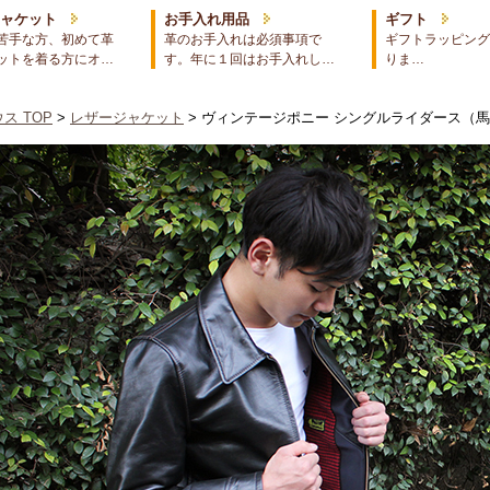
ジャケット
お手入れ用品
ギフト
苦手な方、初めて革
革のお手入れは必須事項で
ギフトラッピング
ットを着る方にオ…
す。年に１回はお手入れし…
りま…
ス TOP
>
レザージャケット
> ヴィンテージポニー シングルライダース（馬