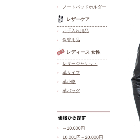
ノートパッドホルダー
レザーケア
お手入れ用品
保管用品
レディース 女性
レザージャケット
革サイフ
革小物
革バッグ
～10,000円
10,001円～20,000円