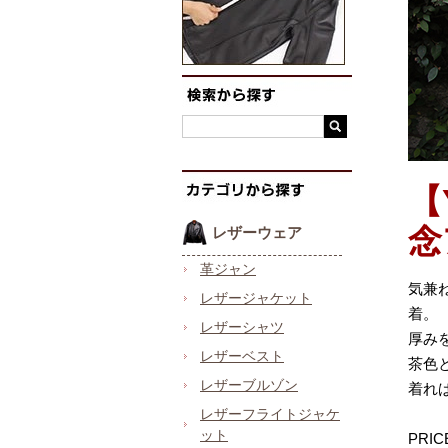
【
念
レザーウェア
革ジャン
気兼
レザージャケット
着。
レザーシャツ
厚み
レザーベスト
茶色
レザーブルゾン
着れ
レザーフライトジャケ
ット
PR