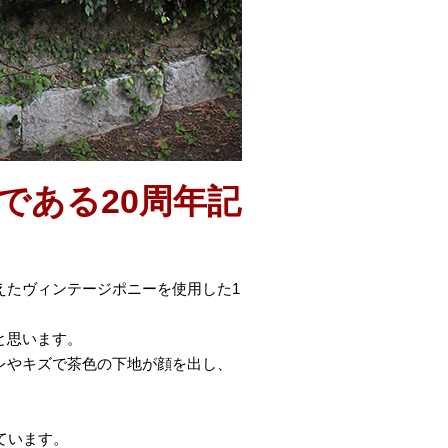
みである20周年記
えたヴィンテージポニーを使用した1
と思います。
レやキズで茶色の下地が顔を出し、
ています。