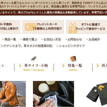
な革ジャンを買うならココ！レザージャケットから革バッグ、革財布まで1000アイテム以上
入後のアドバイスとサポートを行っています。実店舗も運営する革専門店が、ワンクラス上
いるサイトで、革のプロがセレクトした最良の革製品を多数販売しています。革専門店レザ
商品一覧
価格で選ぶ
お支払い方法
お問合わせ
お店紹介
メンテナンスまで。革オタクの知恵袋日記
ショッピングガイド