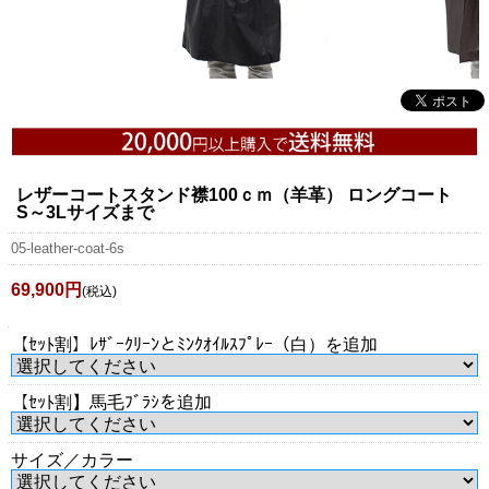
レザーコートスタンド襟100ｃｍ（羊革） ロングコート
S～3Lサイズまで
05-leather-coat-6s
69,900円
(税込)
【ｾｯﾄ割】ﾚｻﾞｰｸﾘｰﾝとﾐﾝｸｵｲﾙｽﾌﾟﾚｰ（白）を追加
【ｾｯﾄ割】馬毛ﾌﾞﾗｼを追加
サイズ／カラー