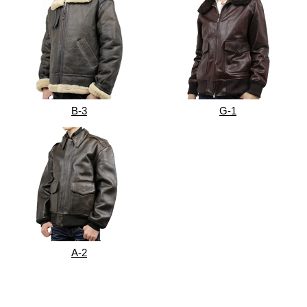
B-3
G-1
A-2