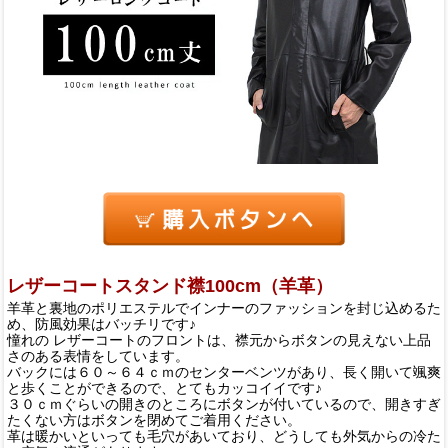
レザーコートスタンド襟100cm（羊革）
羊革と裏地のポリエステルでインナーのファッションを封じ込めるた
め、防風効果はバッチリです♪
憧れの レザーコートのフロントは、襟元からボタンの見えない上品
さのある表情をしています。
バックには６０～６４ｃｍのセンターベンツがあり、長く開いて颯爽
と歩くことができるので、とてもカッコイイです♪
３０ｃｍぐらいの開きのところにボタンが付いているので、開きすぎ
たくない方はボタンを閉めてご着用ください。
革は暖かいといっても毛穴があいており、どうしても外気からの冷た