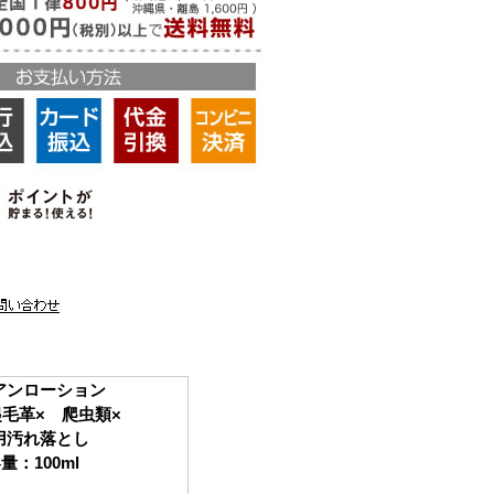
アンローション
起毛革× 爬虫類×
用汚れ落とし
量：100ml