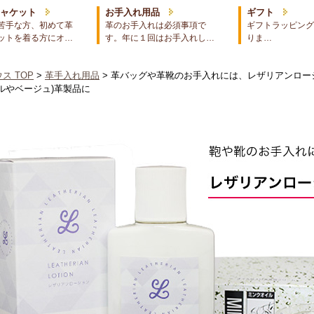
ジャケット
お手入れ用品
ギフト
苦手な方、初めて革
革のお手入れは必須事項で
ギフトラッピング
ットを着る方にオ…
す。年に１回はお手入れし…
りま…
ス TOP
>
革手入れ用品
> 革バッグや革靴のお手入れには、レザリアンロ
ルやベージュ)革製品に