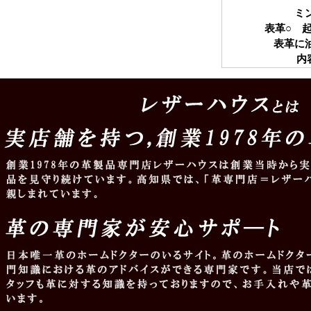
ミ
表革○ 
表革に
内