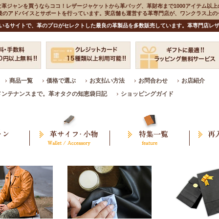
な革ジャンを買うならココ！レザージャケットから革バッグ、革財布まで1000アイテム以上
入後のアドバイスとサポートを行っています。実店舗も運営する革専門店が、ワンクラス上
いるサイトで、革のプロがセレクトした最良の革製品を多数販売しています。革専門店レザ
商品一覧
価格で選ぶ
お支払い方法
お問合わせ
お店紹介
メンテナンスまで。革オタクの知恵袋日記
ショッピングガイド