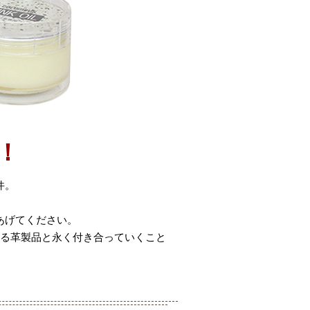
！
件。
あげてください。
ある革製品と永く付き合っていくこと