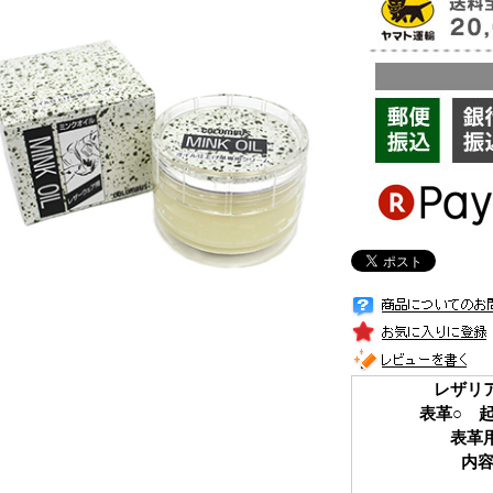
レザリ
表革○ 
表革
内容