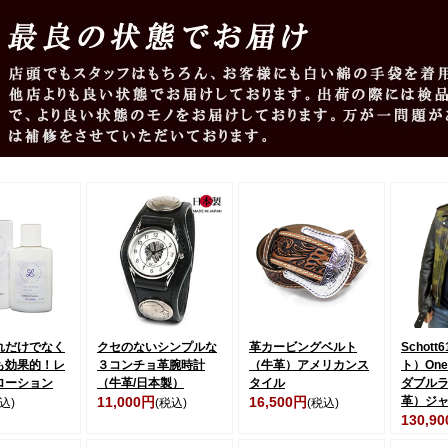
れだけでなく
クセのないシンプルな
革カービングベルト
Schot
も効果的！レ
３コンチョ革腕時計
（牛革）アメリカンス
ト）One★
ローション
（牛革/日本製）
タイル
ダブル
11,000円
16,500円
革）ジ
込)
(税込)
(税込)
130,9