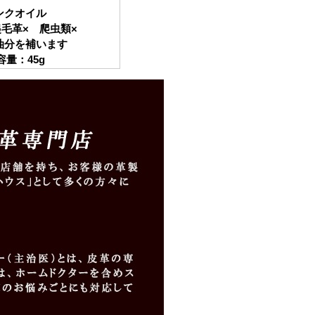
ンクオイル
起毛革× 爬虫類×
油分を補います
容量：45g