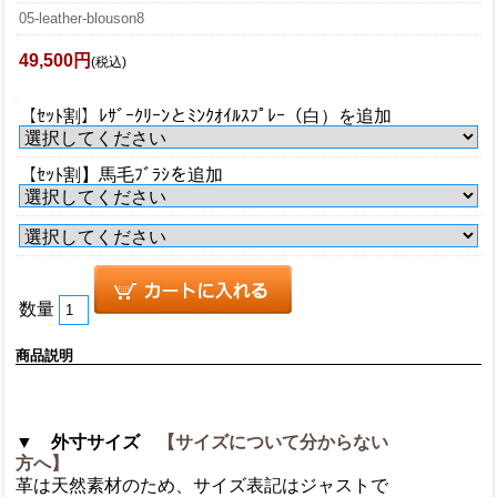
05-leather-blouson8
49,500円
(税込)
【ｾｯﾄ割】ﾚｻﾞｰｸﾘｰﾝとﾐﾝｸｵｲﾙｽﾌﾟﾚｰ（白）を追加
【ｾｯﾄ割】馬毛ﾌﾞﾗｼを追加
数量
商品説明
▼ 外寸サイズ
【サイズについて分からない
方へ】
革は天然素材のため、サイズ表記はジャストで