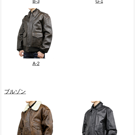
B-3
G-1
A-2
ブルゾン