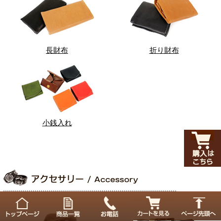
長財布
折り財布
小銭入れ