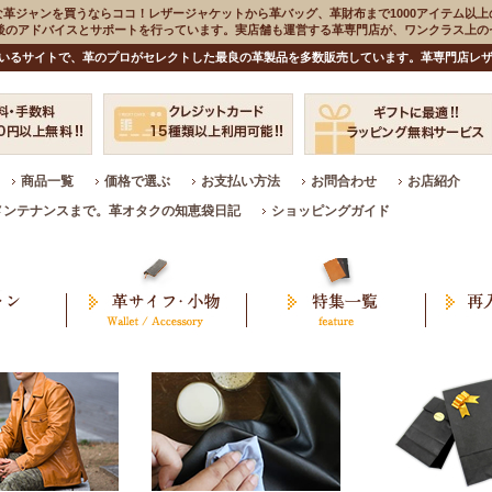
な革ジャンを買うならココ！レザージャケットから革バッグ、革財布まで1000アイテム以上
入後のアドバイスとサポートを行っています。実店舗も運営する革専門店が、ワンクラス上
いるサイトで、革のプロがセレクトした最良の革製品を多数販売しています。革専門店レザ
商品一覧
価格で選ぶ
お支払い方法
お問合わせ
お店紹介
メンテナンスまで。革オタクの知恵袋日記
ショッピングガイド