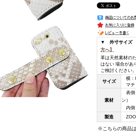
▼ 外寸サイズ
方へ】
革は天然素材の
はない 場合があ
ご検討ください
横：8
サイズ
マチ：
表側：
素材
ン）
内側：
製造
ZOO
※こちらの商品