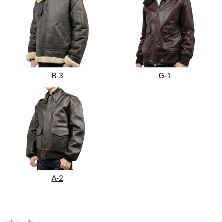
B-3
G-1
A-2