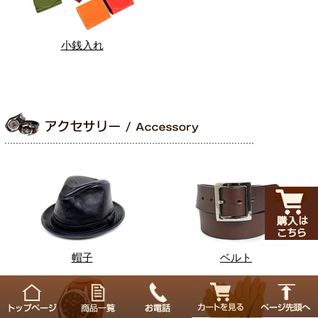
小銭入れ
帽子
ベルト