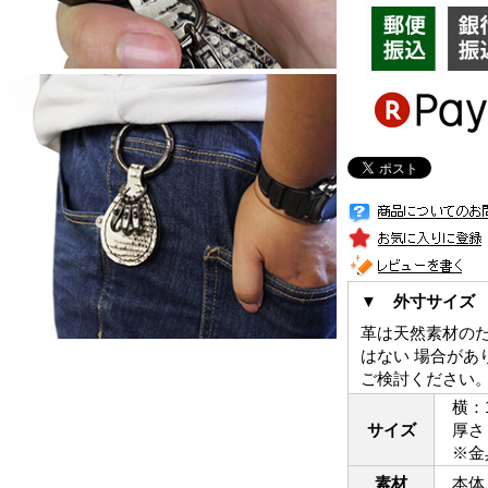
▼ 外寸サイズ
革は天然素材の
はない 場合があ
ご検討ください
横：1
サイズ
厚さ：
※金具
素材
本体