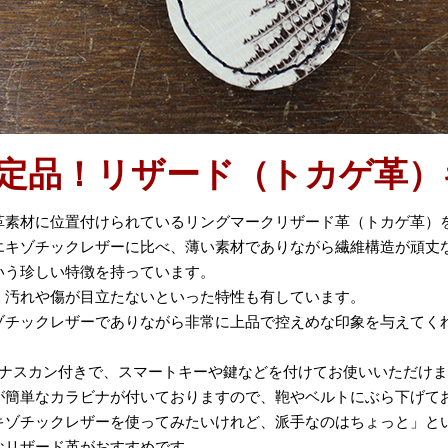
定品！リザード（トカゲ革）
革素材に位置付けられているリングマークリザード革（トカゲ革）
エキゾチックレザーに比べ、薄い素材でありながら繊維構造が頑丈
いう珍しい特徴を持っています。
、汚れや傷が目立たないといった特性も有しています。
ゾチックレザーでありながら非常に上品で控えめな印象を与えてく
のナスカン付きで、スマートキーや鍵などを付けてお使いいただけ
が簡単なカラビナが付いておりますので、鞄やベルトにぶら下げて
キゾチックレザーを使ってみたいけれど、派手なのはちょっと」と
なリザード革がおすすめです。