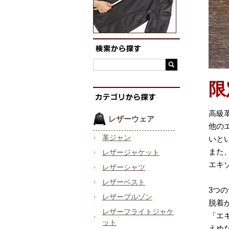
限
高級
レザーウェア
他の
革ジャン
いと
また
レザージャケット
エキ
レザーシャツ
レザーベスト
3つ
レザーブルゾン
脱着
レザーフライトジャケ
「エ
ット
えめ