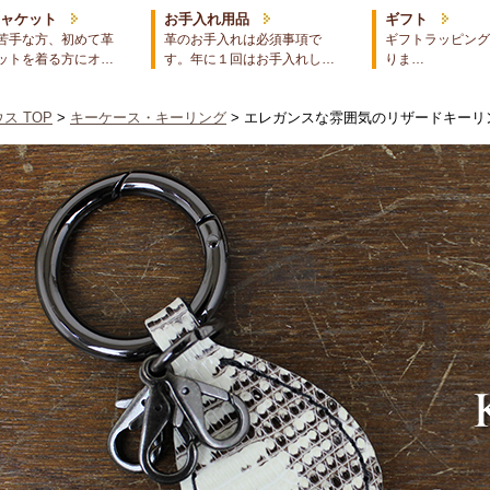
ジャケット
お手入れ用品
ギフト
苦手な方、初めて革
革のお手入れは必須事項で
ギフトラッピング
ットを着る方にオ…
す。年に１回はお手入れし…
りま…
ス TOP
>
キーケース・キーリング
> エレガンスな雰囲気のリザードキーリ