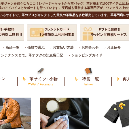
な革ジャンを買うならココ！レザージャケットから革バッグ、革財布まで1000アイテム以上
入後のアドバイスとサポートを行っています。実店舗も運営する革専門店が、ワンクラス上
いるサイトで、革のプロがセレクトした最良の革製品を多数販売しています。革専門店レザ
商品一覧
価格で選ぶ
お支払い方法
お問合わせ
お店紹介
メンテナンスまで。革オタクの知恵袋日記
ショッピングガイド