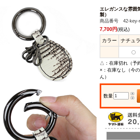
エレガンスな雰囲気
製）
商品番号 42-key-ri
7,700円
(税込)
カラー
ナチュ
△：
在庫切れ（予
×：
在庫なし（今の
ん）
数量