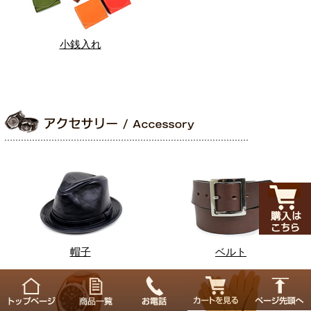
小銭入れ
帽子
ベルト