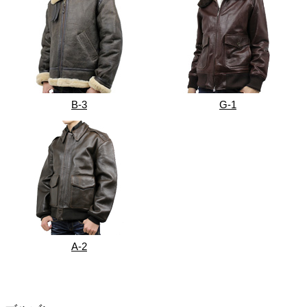
B-3
G-1
A-2