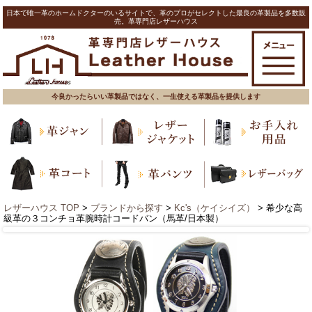
日本で唯一革のホームドクターのいるサイトで、革のプロがセレクトした最良の革製品を多数販
売。革専門店レザーハウス
今良かったらいい革製品ではなく、一生使える革製品を提供します
レザーハウス TOP
>
ブランドから探す
>
Kc's（ケイシイズ）
> 希少な高
級革の３コンチョ革腕時計コードバン（馬革/日本製）