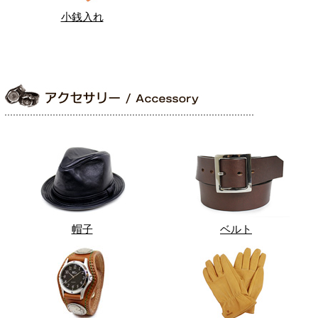
小銭入れ
帽子
ベルト