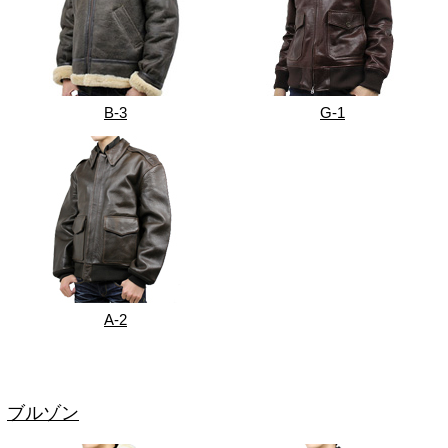
B-3
G-1
A-2
ブルゾン