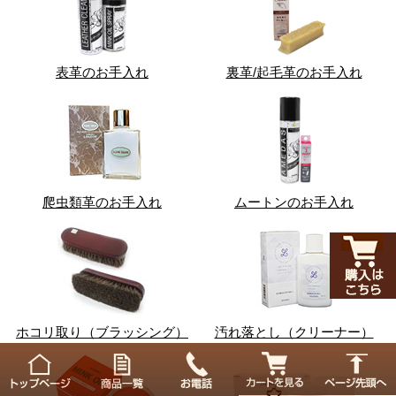
表革のお手入れ
裏革/起毛革のお手入れ
爬虫類革のお手入れ
ムートンのお手入れ
ホコリ取り（ブラッシング）
汚れ落とし（クリーナー）