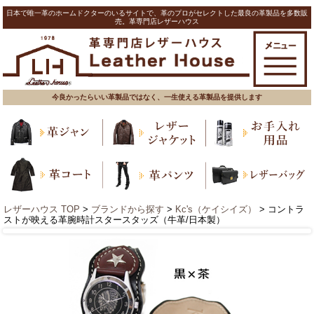
日本で唯一革のホームドクターのいるサイトで、革のプロがセレクトした最良の革製品を多数販
売。革専門店レザーハウス
今良かったらいい革製品ではなく、一生使える革製品を提供します
レザーハウス TOP
>
ブランドから探す
>
Kc's（ケイシイズ）
> コントラ
ストが映える革腕時計スタースタッズ（牛革/日本製）