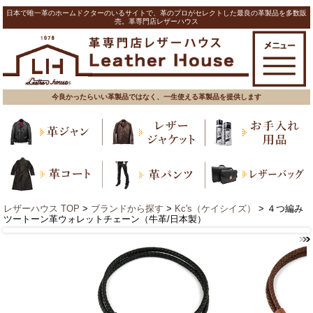
日本で唯一革のホームドクターのいるサイトで、革のプロがセレクトした最良の革製品を多数販
売。革専門店レザーハウス
今良かったらいい革製品ではなく、一生使える革製品を提供します
レザーハウス TOP
>
ブランドから探す
>
Kc's（ケイシイズ）
> ４つ編み
ツートーン革ウォレットチェーン（牛革/日本製）