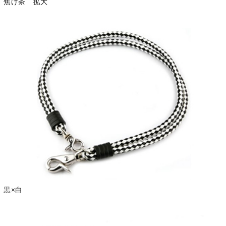
焦げ茶 拡大
黒×白