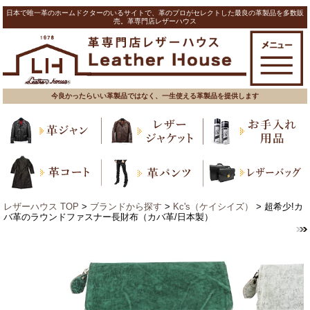
日本で唯一革のホームドクターのいるサイトで、革のプロがセレクトした最良の革製品を多数販
売。革専門店レザーハウス
今良かったらいい革製品ではなく、一生使える革製品を提供します
レザーハウス TOP
>
ブランドから探す
>
Kc's（ケイシイズ）
> 超希少!カ
バ革のラウンドファスナー長財布（カバ革/日本製）