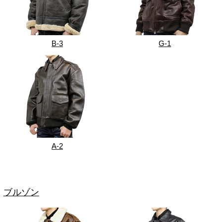
B-3
G-1
A-2
ブルゾン