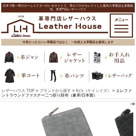
日本で唯一革のホームドクターのいるサイトで、革のプロがセレクトした最良の革製品を多数販
売。革専門店レザーハウス
今良かったらいい革製品ではなく、一生使える革製品を提供します
レザーハウス TOP
>
ブランドから探す
>
Kc's（ケイシイズ）
> エレファ
ントラウンドファスナー二つ折り財布（象革/日本製）