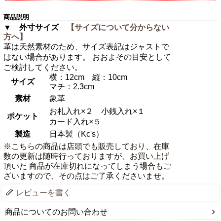
商品説明
▼ 外寸サイズ
【サイズについて分からない
方へ】
革は天然素材のため、サイズ表記はジャストで
はない場合があります。 おおよその目安として
ご検討してください。
横：12cm 縦：10cm
サイズ
マチ：2.3cm
素材
象革
お札入れ×２ 小銭入れ×１
ポケット
カード入れ×５
製造
日本製（Kc's）
※こちらの商品は店頭でも販売しており、在庫
数の更新は随時行っておりますが、お買い上げ
頂いた 商品が在庫切れになってしまう場合もご
ざいますので、その点はご了承くださいませ。
レビューを書く
商品についてのお問い合わせ