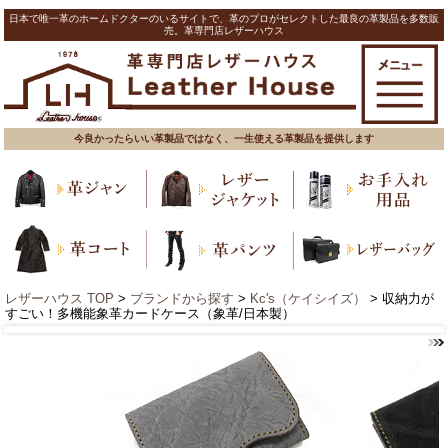
日本で唯一革のホームドクターのいるサイトで、革のプロがセレクトした最良の革製品を多数販
売。革専門店レザーハウス
今良かったらいい革製品ではなく、一生使える革製品を提供します
レザーハウス TOP
>
ブランドから探す
>
Kc's（ケイシイズ）
> 収納力が
すごい！多機能象革カードケース（象革/日本製）