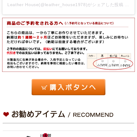
Leather House(@leather_house1978)がシェアした投稿
-
20