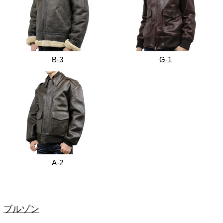
B-3
G-1
A-2
ブルゾン