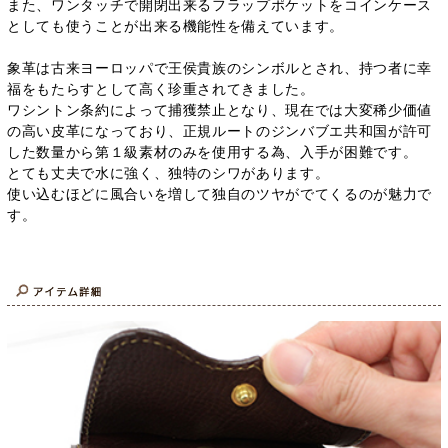
また、ワンタッチで開閉出来るフラップポケットをコインケース
としても使うことが出来る機能性を備えています。
象革は古来ヨーロッパで王侯貴族のシンボルとされ、持つ者に幸
福をもたらすとして高く珍重されてきました。
ワシントン条約によって捕獲禁止となり、現在では大変稀少価値
の高い皮革になっており、正規ルートのジンバブエ共和国が許可
した数量から第１級素材のみを使用する為、入手が困難です。
とても丈夫で水に強く、独特のシワがあります。
使い込むほどに風合いを増して独自のツヤがでてくるのが魅力で
す。