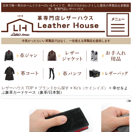
日本で唯一革のホームドクターのいるサイトで、革のプロがセレクトした最良の革製品を多数販
売。革専門店レザーハウス
今良かったらいい革製品ではなく、一生使える革製品を提供します
レザーハウス TOP
>
ブランドから探す
>
Kc's（ケイシイズ）
> 幸せをよ
ぶ象革カードケース（象革/日本製）