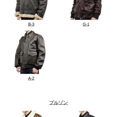
B-3
G-1
A-2
ブルゾン