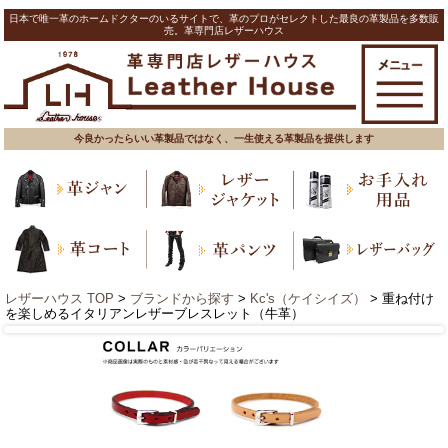
日本で唯一革のホームドクターのいるサイトで、革のプロがセレクトした最良の革製品を多数販
売。革専門店レザーハウス
今良かったらいい革製品ではなく、一生使える革製品を提供します
レザーハウス TOP
>
ブランドから探す
>
Kc's（ケイシイズ）
> 重ね付け
を楽しめるイタリアンレザーブレスレット（牛革）