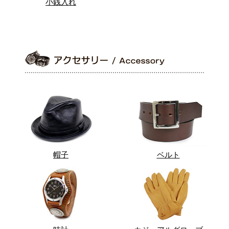
小銭入れ
帽子
ベルト